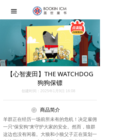
首页
끀
关于我们
APP下载
联系我们
【心智麦田】THE WATCHDOG
狗狗保镖
创建时间：
2025年1月9日
16:08
ꁵ
商品简介
羊群正在经历一场前所未有的危机！决定雇佣
一只“保安狗”来守护大家的安全。然而，狼群
这边也没有闲着。大狼和小狼父子正在策划一